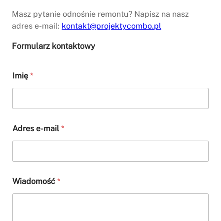
Masz pytanie odnośnie remontu? Napisz na nasz
adres e-mail:
kontakt@projektycombo.pl
Formularz kontaktowy
W
Imię
*
i
a
d
o
m
o
Adres e-mail
*
ś
ć
A
d
r
e
Wiadomość
*
s
W
i
a