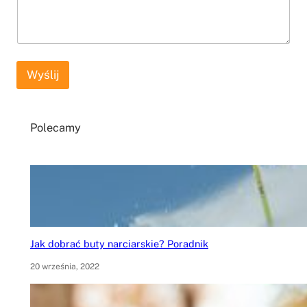
d
o
m
o
ś
ć
Wyślij
Polecamy
Jak dobrać buty narciarskie? Poradnik
20 września, 2022