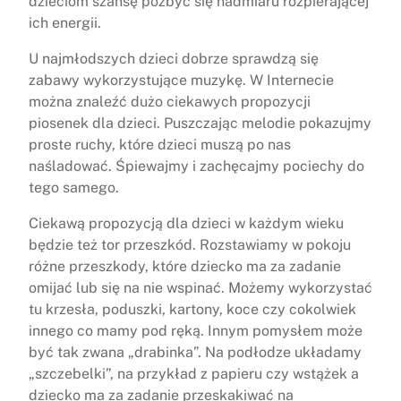
dzieciom szansę pozbyć się nadmiaru rozpierającej
ich energii.
U najmłodszych dzieci dobrze sprawdzą się
zabawy wykorzystujące muzykę. W Internecie
można znaleźć dużo ciekawych propozycji
piosenek dla dzieci. Puszczając melodie pokazujmy
proste ruchy, które dzieci muszą po nas
naśladować. Śpiewajmy i zachęcajmy pociechy do
tego samego.
Ciekawą propozycją dla dzieci w każdym wieku
będzie też tor przeszkód. Rozstawiamy w pokoju
różne przeszkody, które dziecko ma za zadanie
omijać lub się na nie wspinać. Możemy wykorzystać
tu krzesła, poduszki, kartony, koce czy cokolwiek
innego co mamy pod ręką. Innym pomysłem może
być tak zwana „drabinka”. Na podłodze układamy
„szczebelki”, na przykład z papieru czy wstążek a
dziecko ma za zadanie przeskakiwać na