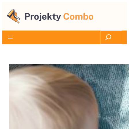
Przejdź
do
treści
Search