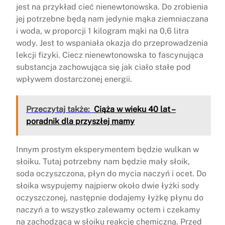
jest na przykład cieć nienewtonowska. Do zrobienia
jej potrzebne będą nam jedynie mąka ziemniaczana
i woda, w proporcji 1 kilogram mąki na 0,6 litra
wody. Jest to wspaniała okazja do przeprowadzenia
lekcji fizyki. Ciecz nienewtonowska to fascynująca
substancja zachowująca się jak ciało stałe pod
wpływem dostarczonej energii.
Przeczytaj także:
Ciąża w wieku 40 lat –
poradnik dla przyszłej mamy
Innym prostym eksperymentem będzie wulkan w
słoiku. Tutaj potrzebny nam będzie mały słoik,
soda oczyszczona, płyn do mycia naczyń i ocet. Do
słoika wsypujemy najpierw około dwie łyżki sody
oczyszczonej, następnie dodajemy łyżkę płynu do
naczyń a to wszystko zalewamy octem i czekamy
na zachodzącą w słoiku reakcję chemiczną. Przed